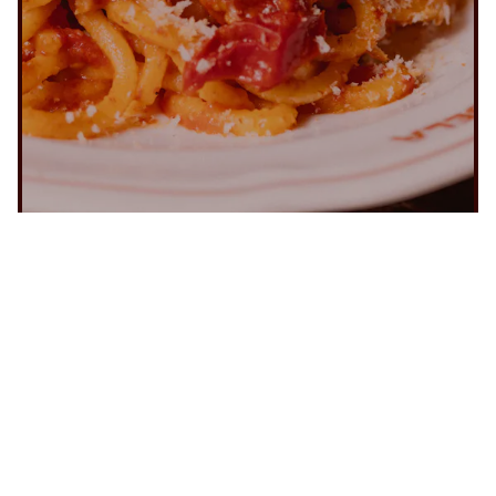
LA CARTE
PRIVATISATION
SHOP
CONTACT
20, RUE FAUBOURG
POISSONNIERE
75010 PARIS
Soir
Mentions Légales
Conditions Générales
de Vente
Crédits